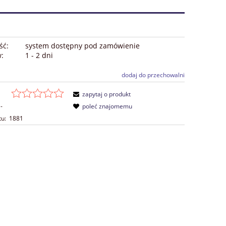
ść:
system dostępny pod zamówienie
w:
1 - 2 dni
dodaj do przechowalni
zapytaj o produkt
-
poleć znajomemu
tu:
1881