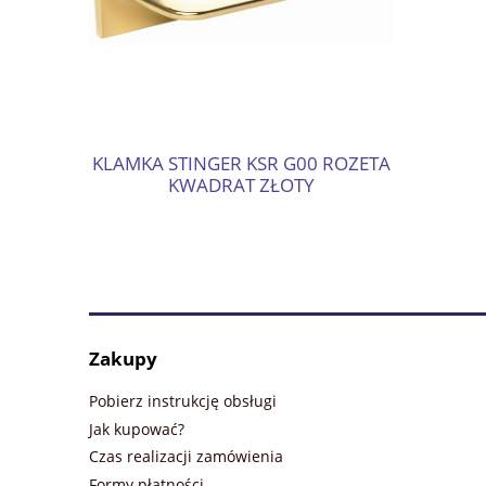
 O G00
KLAMKA STINGER KSR G00 ROZETA
KLAMKA UL
ZŁOTY
KWADRAT ZŁOTY
Zakupy
Pobierz instrukcję obsługi
Jak kupować?
Czas realizacji zamówienia
Formy płatności