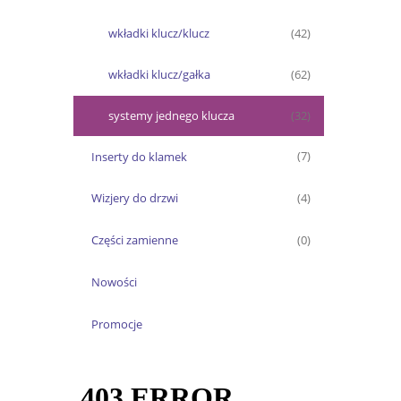
wkładki klucz/klucz
(42)
wkładki klucz/gałka
(62)
systemy jednego klucza
(32)
Inserty do klamek
(7)
Wizjery do drzwi
(4)
Części zamienne
(0)
Nowości
Promocje