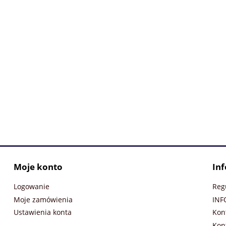
TRA KUL 513 SZ. DŁUGI
KLAMKA APOLLO FIT KAF MG0
3/4 WC INOX
ROZETA KW. ZŁOTY-MAT
Moje konto
In
Logowanie
Reg
Moje zamówienia
INF
Ustawienia konta
Kon
Kon